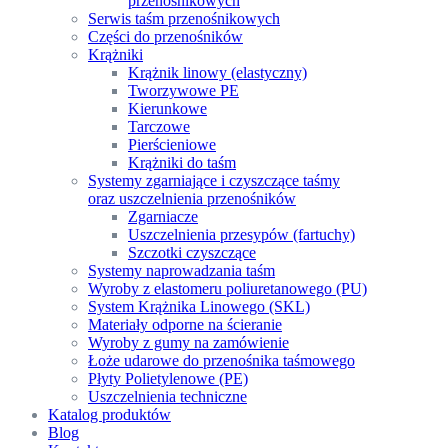
przenośnikowych
Serwis taśm przenośnikowych
Części do przenośników
Krążniki
Krążnik linowy (elastyczny)
Tworzywowe PE
Kierunkowe
Tarczowe
Pierścieniowe
Krążniki do taśm
Systemy zgarniające i czyszczące taśmy
oraz uszczelnienia przenośników
Zgarniacze
Uszczelnienia przesypów (fartuchy)
Szczotki czyszczące
Systemy naprowadzania taśm
Wyroby z elastomeru poliuretanowego (PU)
System Krążnika Linowego (SKL)
Materiały odporne na ścieranie
Wyroby z gumy na zamówienie
Łoże udarowe do przenośnika taśmowego
Płyty Polietylenowe (PE)
Uszczelnienia techniczne
Katalog produktów
Blog