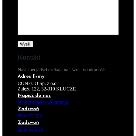
Kontakt
Nasi specjaliści czekają na Twoja wiadomość
Adres firmy
CONECO Sp. z o.o.
Załęże 122, 32-310 KLUCZE
Napisz do nas
biuro@coneco-wolbrom.pl
Zadzwoń
690 977 322
Zadzwoń
32 646 26 23