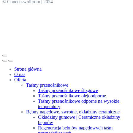
© Coneco-wolbrom | 2024
Strona główna
O nas
Oferta
Taśmy przenośnikowe
Taśmy przenośnikowe ślizgowe
Taśmy przenośnikowe olejoodporne
Taśmy przenośnikowe odporne na wysokie
temperatury
Bębny napędowe, zwrotne, okładziny ceramiczne
Okładziny gumowe | Ceramiczne okładziny
bębnów
Regeneracja bębnów napędowych taśm