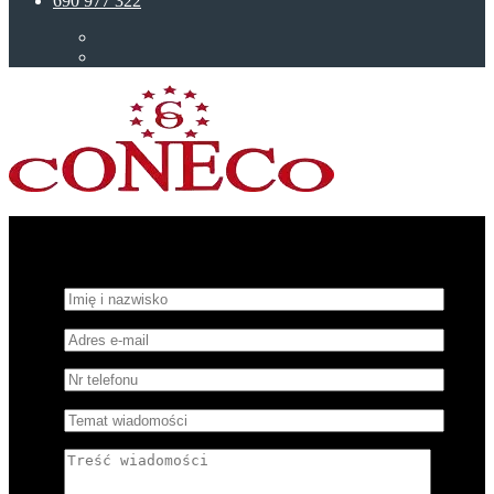
690 977 322
Get A quote