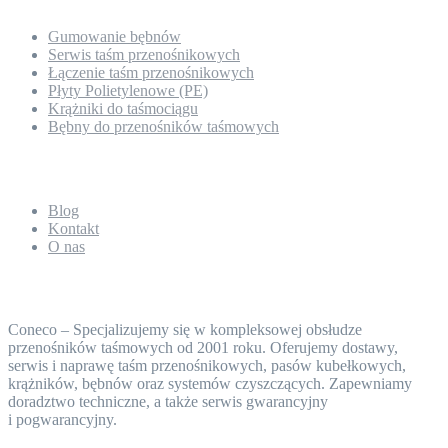
Gumowanie bębnów
Serwis taśm przenośnikowych
Łączenie taśm przenośnikowych
Płyty Polietylenowe (PE)
Krążniki do taśmociągu
Bębny do przenośników taśmowych
O nas
Blog
Kontakt
O nas
Taśmy przenośnikowe Coneco
Coneco – Specjalizujemy się w kompleksowej obsłudze
przenośników taśmowych od 2001 roku. Oferujemy dostawy,
serwis i naprawę taśm przenośnikowych, pasów kubełkowych,
krążników, bębnów oraz systemów czyszczących. Zapewniamy
doradztwo techniczne, a także serwis gwarancyjny
i pogwarancyjny.