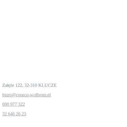
Dane kontaktowe
CONECO Sp. z o.o.
Załęże 122, 32-310 KLUCZE
biuro@coneco-wolbrom.pl
690 977 322
32 646 26 23
Nasza oferta