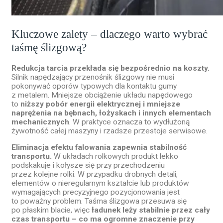
Kluczowe zalety – dlaczego warto wybrać
taśmę ślizgową?
Redukcja tarcia przekłada się bezpośrednio na koszty.
Silnik napędzający przenośnik ślizgowy nie musi
pokonywać oporów typowych dla kontaktu gumy
z metalem. Mniejsze obciążenie układu napędowego
to
niższy pobór energii elektrycznej i mniejsze
naprężenia na bębnach, łożyskach i innych elementach
mechanicznych
. W praktyce oznacza to wydłużoną
żywotność całej maszyny i rzadsze przestoje serwisowe.
Eliminacja efektu falowania zapewnia stabilność
transportu.
W układach rolkowych produkt lekko
podskakuje i kołysze się przy przechodzeniu
przez kolejne rolki. W przypadku drobnych detali,
elementów o nieregularnym kształcie lub produktów
wymagających precyzyjnego pozycjonowania jest
to poważny problem. Taśma ślizgowa przesuwa się
po płaskim blacie, więc
ładunek leży stabilnie przez cały
czas transportu – co ma ogromne znaczenie przy