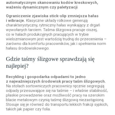
automatycznym skanowaniu kodów kreskowych,
ważeniu dynamicznym czy paletyzacji
.
Ograniczenie zjawiska stick-slip zmniejsza hałas
i wibracje.
Klasyczne układy rolkowe generują
charakterystyczny, rytmiczny hałas wynikający z drgań
wywołanych tarciem. Taśma ślizgowa pracuje ciszej,
co w halach produkcyjnych pracujących w trybie
wielozmianowym jest wartością trudną do przecenienia –
zarówno dla komfortu pracowników, jak i spełnienia norm
hałasu środowiskowego.
Gdzie taśmy ślizgowe sprawdzają się
najlepiej?
Recykling i gospodarka odpadami to jedno
z najważniejszych środowisk pracy taśm ślizgowych.
Na stołach sortowniczych pracownicy ręcznie segregują
odpady przesuwające się na taśmie – i właśnie stabilność,
płaskie prowadzenie oraz możliwość pracy na szerokim
blacie metalowym czynią taśmę ślizgową niezastąpioną.
Stosuje się je również do transportu lekkich frakcji sypkich,
takich jak papier czy folia.