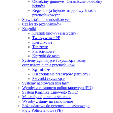
Okładziny gumowe | Ceramiczne okładziny
bębnów
Regeneracja bębnów napędowych taśm
przenośnikowych
Serwis taśm przenośnikowych
Części do przenośników
Krążniki
Krążnik linowy (elastyczny)
Tworzywowe PE
Kierunkowe
Tarczowe
Pierścieniowe
Krążniki do taśm
Systemy zgarniające i czyszczące taśmy
oraz uszczelnienia przenośników
Zgarniacze
Uszczelnienia przesypów (fartuchy)
Szczotki czyszczące
Systemy naprowadzania taśm
Wyroby z elastomeru poliuretanowego (PU)
System Krążnika Linowego (SKL)
Materiały odporne na ścieranie
Wyroby z gumy na zamówienie
Łoże udarowe do przenośnika taśmowego
Płyty Polietylenowe (PE)