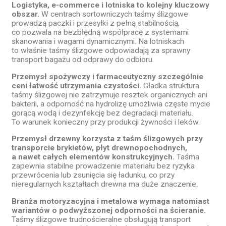
Logistyka, e-commerce i lotniska to kolejny kluczowy
obszar.
W centrach sortowniczych taśmy ślizgowe
prowadzą paczki i przesyłki z pełną stabilnością,
co pozwala na bezbłędną współpracę z systemami
skanowania i wagami dynamicznymi. Na lotniskach
to właśnie taśmy ślizgowe odpowiadają za sprawny
transport bagażu od odprawy do odbioru.
Przemysł spożywczy i farmaceutyczny szczególnie
ceni łatwość utrzymania czystości.
Gładka struktura
taśmy ślizgowej nie zatrzymuje resztek organicznych ani
bakterii, a odporność na hydrolizę umożliwia częste mycie
gorącą wodą i dezynfekcję bez degradacji materiału.
To warunek konieczny przy produkcji żywności i leków.
Przemysł drzewny korzysta z taśm ślizgowych przy
transporcie brykietów, płyt drewnopochodnych,
a nawet całych elementów konstrukcyjnych.
Taśma
zapewnia stabilne prowadzenie materiału bez ryzyka
przewrócenia lub zsunięcia się ładunku, co przy
nieregularnych kształtach drewna ma duże znaczenie.
Branża motoryzacyjna i metalowa wymaga natomiast
wariantów o podwyższonej odporności na ścieranie.
Taśmy ślizgowe trudnościeralne obsługują transport