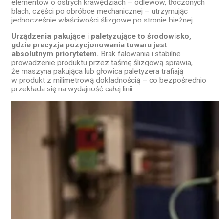
elementów o ostrych krawędziach – odlewów, tłoczonych
blach, części po obróbce mechanicznej – utrzymując
jednocześnie właściwości ślizgowe po stronie bieżnej.
Urządzenia pakujące i paletyzujące to środowisko,
gdzie precyzja pozycjonowania towaru jest
absolutnym priorytetem.
Brak falowania i stabilne
prowadzenie produktu przez taśmę ślizgową sprawia,
że maszyna pakująca lub głowica paletyzera trafiają
w produkt z milimetrową dokładnością – co bezpośrednio
przekłada się na wydajność całej linii.