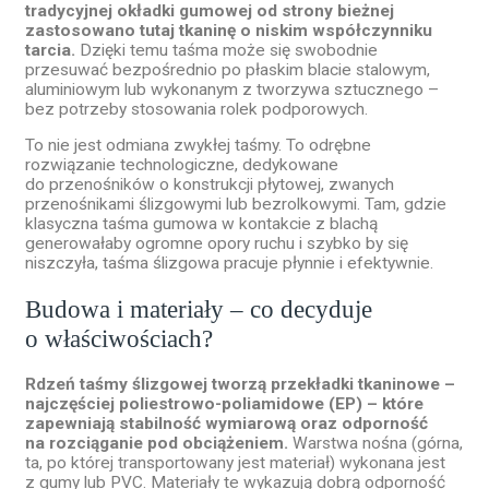
tradycyjnej okładki gumowej od strony bieżnej
zastosowano tutaj tkaninę o niskim współczynniku
tarcia.
Dzięki temu taśma może się swobodnie
przesuwać bezpośrednio po płaskim blacie stalowym,
aluminiowym lub wykonanym z tworzywa sztucznego –
bez potrzeby stosowania rolek podporowych.
To nie jest odmiana zwykłej taśmy. To odrębne
rozwiązanie technologiczne, dedykowane
do przenośników o konstrukcji płytowej, zwanych
przenośnikami ślizgowymi lub bezrolkowymi. Tam, gdzie
klasyczna taśma gumowa w kontakcie z blachą
generowałaby ogromne opory ruchu i szybko by się
niszczyła, taśma ślizgowa pracuje płynnie i efektywnie.
Budowa i materiały – co decyduje
o właściwościach?
Rdzeń taśmy ślizgowej tworzą przekładki tkaninowe –
najczęściej poliestrowo-poliamidowe (EP) – które
zapewniają stabilność wymiarową oraz odporność
na rozciąganie pod obciążeniem.
Warstwa nośna (górna,
ta, po której transportowany jest materiał) wykonana jest
z gumy lub PVC. Materiały te wykazują dobrą odporność