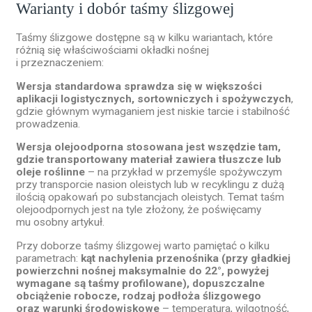
Warianty i dobór taśmy ślizgowej
Taśmy ślizgowe dostępne są w kilku wariantach, które
różnią się właściwościami okładki nośnej
i przeznaczeniem:
Wersja standardowa sprawdza się w większości
aplikacji logistycznych, sortowniczych i spożywczych
,
gdzie głównym wymaganiem jest niskie tarcie i stabilność
prowadzenia.
Wersja olejoodporna stosowana jest wszędzie tam,
gdzie transportowany materiał zawiera tłuszcze lub
oleje roślinne
– na przykład w przemyśle spożywczym
przy transporcie nasion oleistych lub w recyklingu z dużą
ilością opakowań po substancjach oleistych. Temat taśm
olejoodpornych jest na tyle złożony, że poświęcamy
mu osobny artykuł.
Przy doborze taśmy ślizgowej warto pamiętać o kilku
parametrach:
kąt nachylenia przenośnika (przy gładkiej
powierzchni nośnej maksymalnie do 22°, powyżej
wymagane są taśmy profilowane), dopuszczalne
obciążenie robocze, rodzaj podłoża ślizgowego
oraz warunki środowiskowe
– temperatura, wilgotność,