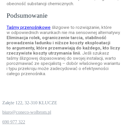
obecność substancji chemicznych.
Podsumowanie
Taśmy przenośnikowe
ślizgowe to rozwiązanie, które
w odpowiednich warunkach nie ma sensownej alternatywy.
Eliminacja rolek, ograniczenie tarcia, stabilność
prowadzenia ładunku i niższe koszty eksploatacji
to argumenty, które przemawiają do każdego, kto liczy
rzeczywiste koszty utrzymania linii.
Jeśli szukasz
taśmy ślizgowej dopasowanej do swojej instalacji, warto
porozmawiać ze specjalistą – dobór właściwego wariantu
i typu przekroju może zadecydować o efektywności
całego przenośnika.
Dane kontaktowe
CONECO Sp. z o.o.
Załęże 122, 32-310 KLUCZE
biuro@coneco-wolbrom.pl
690 977 322