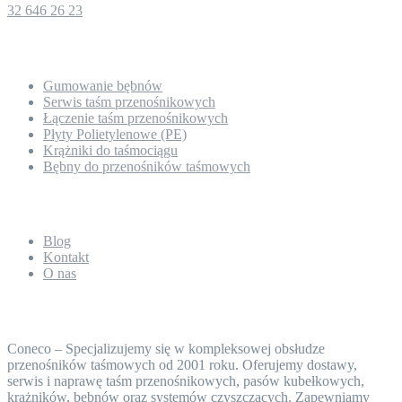
32 646 26 23
Nasza oferta
Gumowanie bębnów
Serwis taśm przenośnikowych
Łączenie taśm przenośnikowych
Płyty Polietylenowe (PE)
Krążniki do taśmociągu
Bębny do przenośników taśmowych
O nas
Blog
Kontakt
O nas
Taśmy przenośnikowe Coneco
Coneco – Specjalizujemy się w kompleksowej obsłudze
przenośników taśmowych od 2001 roku. Oferujemy dostawy,
serwis i naprawę taśm przenośnikowych, pasów kubełkowych,
krążników, bębnów oraz systemów czyszczących. Zapewniamy