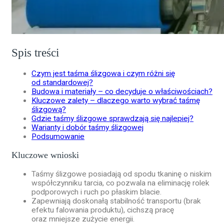
Spis treści
Czym jest taśma ślizgowa i czym różni się
od standardowej?
Budowa i materiały – co decyduje o właściwościach?
Kluczowe zalety – dlaczego warto wybrać taśmę
ślizgową?
Gdzie taśmy ślizgowe sprawdzają się najlepiej?
Warianty i dobór taśmy ślizgowej
Podsumowanie
Kluczowe wnioski
Taśmy ślizgowe posiadają od spodu tkaninę o niskim
współczynniku tarcia, co pozwala na eliminację rolek
podporowych i ruch po płaskim blacie.
Zapewniają doskonałą stabilność transportu (brak
efektu falowania produktu), cichszą pracę
oraz mniejsze zużycie energii.