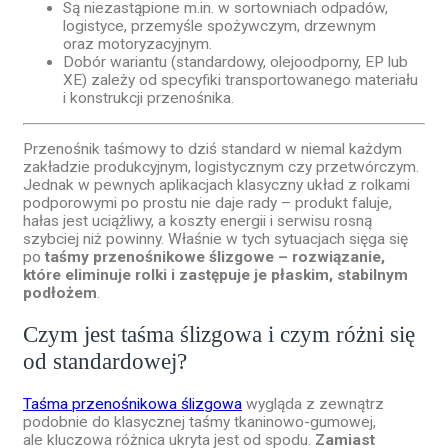
Są niezastąpione m.in. w sortowniach odpadów,
logistyce, przemyśle spożywczym, drzewnym
oraz motoryzacyjnym.
Dobór wariantu (standardowy, olejoodporny, EP lub
XE) zależy od specyfiki transportowanego materiału
i konstrukcji przenośnika.
Przenośnik taśmowy to dziś standard w niemal każdym
zakładzie produkcyjnym, logistycznym czy przetwórczym.
Jednak w pewnych aplikacjach klasyczny układ z rolkami
podporowymi po prostu nie daje rady – produkt faluje,
hałas jest uciążliwy, a koszty energii i serwisu rosną
szybciej niż powinny. Właśnie w tych sytuacjach sięga się
po
taśmy przenośnikowe ślizgowe – rozwiązanie,
które eliminuje rolki i zastępuje je płaskim, stabilnym
podłożem
.
Czym jest taśma ślizgowa i czym różni się
od standardowej?
Taśma przenośnikowa ślizgowa
wygląda z zewnątrz
podobnie do klasycznej taśmy tkaninowo-gumowej,
ale kluczowa różnica ukryta jest od spodu.
Zamiast