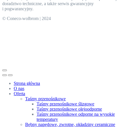
doradztwo techniczne, a także serwis gwarancyjny
i pogwarancyjny.
© Coneco-wolbrom | 2024
Strona główna
O nas
Oferta
Taśmy przenośnikowe
Taśmy przenośnikowe ślizgowe
Taśmy przenośnikowe olejoodporne
Taśmy przenośnikowe odporne na wysokie
temperatury
Bębny napędowe, zwrotne, okładziny ceramiczne