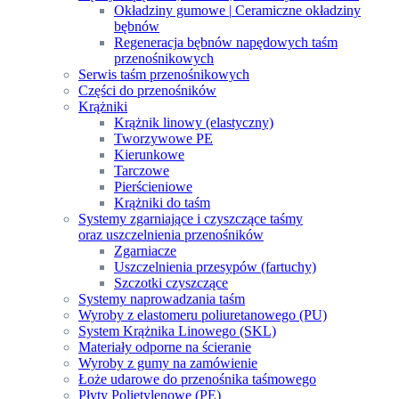
Okładziny gumowe | Ceramiczne okładziny
bębnów
Regeneracja bębnów napędowych taśm
przenośnikowych
Serwis taśm przenośnikowych
Części do przenośników
Krążniki
Krążnik linowy (elastyczny)
Tworzywowe PE
Kierunkowe
Tarczowe
Pierścieniowe
Krążniki do taśm
Systemy zgarniające i czyszczące taśmy
oraz uszczelnienia przenośników
Zgarniacze
Uszczelnienia przesypów (fartuchy)
Szczotki czyszczące
Systemy naprowadzania taśm
Wyroby z elastomeru poliuretanowego (PU)
System Krążnika Linowego (SKL)
Materiały odporne na ścieranie
Wyroby z gumy na zamówienie
Łoże udarowe do przenośnika taśmowego
Płyty Polietylenowe (PE)