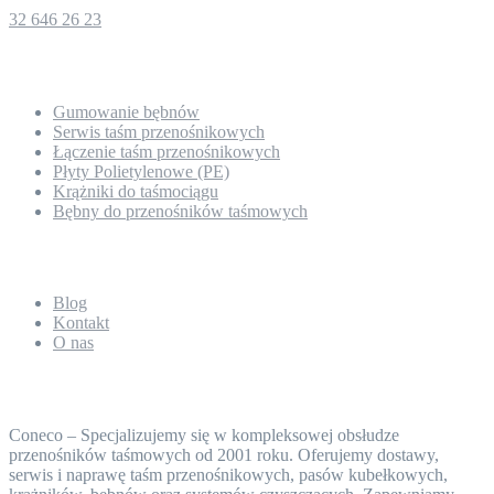
32 646 26 23
Nasza oferta
Gumowanie bębnów
Serwis taśm przenośnikowych
Łączenie taśm przenośnikowych
Płyty Polietylenowe (PE)
Krążniki do taśmociągu
Bębny do przenośników taśmowych
O nas
Blog
Kontakt
O nas
Taśmy przenośnikowe Coneco
Coneco – Specjalizujemy się w kompleksowej obsłudze
przenośników taśmowych od 2001 roku. Oferujemy dostawy,
serwis i naprawę taśm przenośnikowych, pasów kubełkowych,