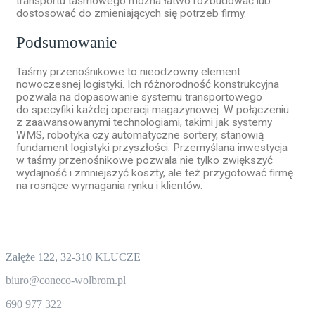
transportu taśmowego można łatwo rozbudować lub
dostosować do zmieniających się potrzeb firmy.
Podsumowanie
Taśmy przenośnikowe to nieodzowny element
nowoczesnej logistyki. Ich różnorodność konstrukcyjna
pozwala na dopasowanie systemu transportowego
do specyfiki każdej operacji magazynowej. W połączeniu
z zaawansowanymi technologiami, takimi jak systemy
WMS, robotyka czy automatyczne sortery, stanowią
fundament logistyki przyszłości. Przemyślana inwestycja
w taśmy przenośnikowe pozwala nie tylko zwiększyć
wydajność i zmniejszyć koszty, ale też przygotować firmę
na rosnące wymagania rynku i klientów.
Dane kontaktowe
CONECO Sp. z o.o.
Załęże 122, 32-310 KLUCZE
biuro@coneco-wolbrom.pl
690 977 322