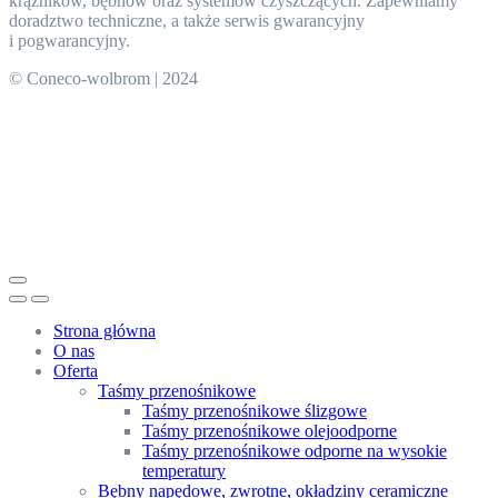
krążników, bębnów oraz systemów czyszczących. Zapewniamy
doradztwo techniczne, a także serwis gwarancyjny
i pogwarancyjny.
© Coneco-wolbrom | 2024
Strona główna
O nas
Oferta
Taśmy przenośnikowe
Taśmy przenośnikowe ślizgowe
Taśmy przenośnikowe olejoodporne
Taśmy przenośnikowe odporne na wysokie
temperatury
Bębny napędowe, zwrotne, okładziny ceramiczne