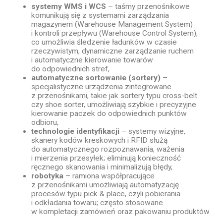
systemy WMS i WCS
– taśmy przenośnikowe
komunikują się z systemami zarządzania
magazynem (Warehouse Management System)
i kontroli przepływu (Warehouse Control System),
co umożliwia śledzenie ładunków w czasie
rzeczywistym, dynamiczne zarządzanie ruchem
i automatyczne kierowanie towarów
do odpowiednich stref,
automatyczne sortowanie (sortery)
–
specjalistyczne urządzenia zintegrowane
z przenośnikami, takie jak sortery typu cross-belt
czy shoe sorter, umożliwiają szybkie i precyzyjne
kierowanie paczek do odpowiednich punktów
odbioru,
technologie identyfikacji
– systemy wizyjne,
skanery kodów kreskowych i RFID służą
do automatycznego rozpoznawania, ważenia
i mierzenia przesyłek; eliminują konieczność
ręcznego skanowania i minimalizują błędy,
robotyka
– ramiona współpracujące
z przenośnikami umożliwiają automatyzację
procesów typu pick & place, czyli pobierania
i odkładania towaru; często stosowane
w kompletacji zamówień oraz pakowaniu produktów.